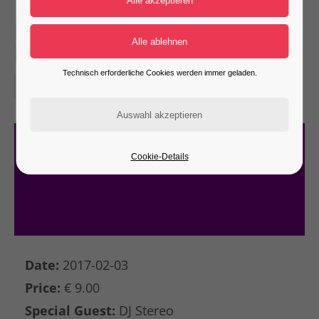
LADYHAWKE (Demo:
Nightclub)
Technisch erforderliche Cookies werden immer geladen.
03-02-2017–04-02-2017
Cookie-Details
Date:
2017-02-03
Price:
€ 9.00
Special Guest:
DJ Stereo