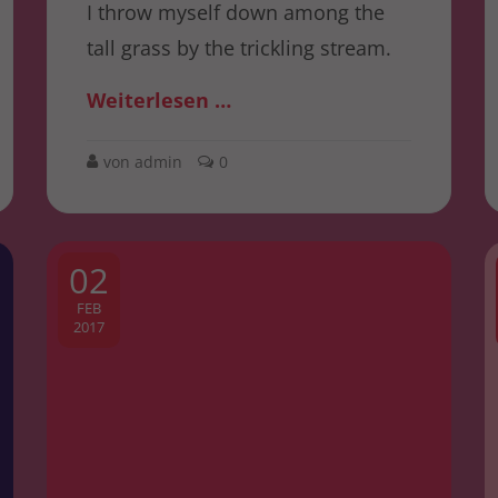
I throw myself down among the
tall grass by the trickling stream.
Weiterlesen …
von admin
0
02
FEB
2017