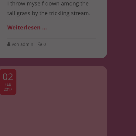
I throw myself down among the
tall grass by the trickling stream.
Weiterlesen …
von admin
0
02
FEB
2017