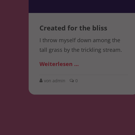
Created for the bliss
I throw myself down among the
tall grass by the trickling stream.
Weiterlesen …
Get in
von admin
0
Touch
With Us