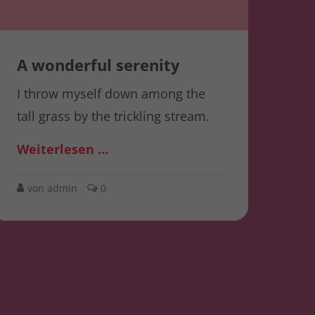
A wonderful serenity
I throw myself down among the
tall grass by the trickling stream.
Weiterlesen …
von admin
0
Follow Us
It is a long established fact that a
reader will be distracted by the
readable content of a page.