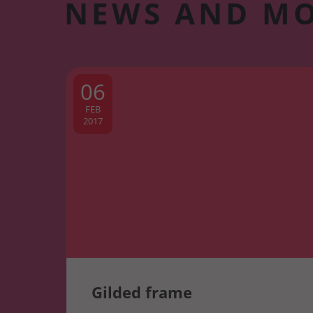
NEWS AND M
06
FEB
2017
Gilded frame