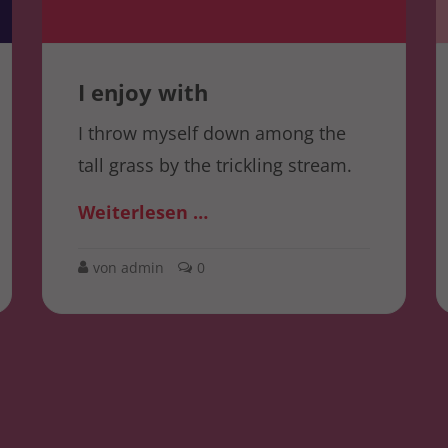
I enjoy with
I throw myself down among the
tall grass by the trickling stream.
Weiterlesen …
von admin
0
Contact Us
info@yourmail.com
+01 444 888 424
Cybersteel Inc.
Address: 376-293 City Road, Suite 600