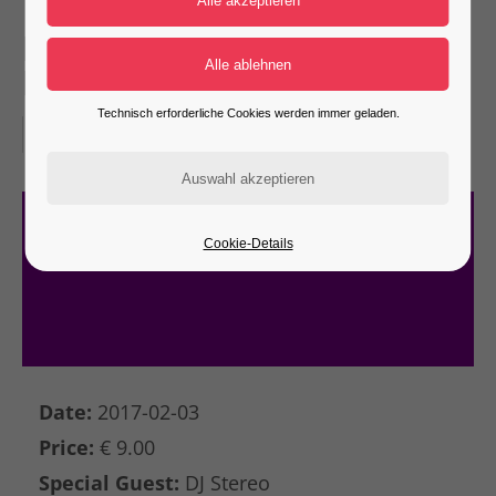
FOXYGEN 4TH (Demo:
Nightclub)
Technisch erforderliche Cookies werden immer geladen.
03-02-2017–04-02-2017
Cookie-Details
Date:
2017-02-03
Price:
€ 9.00
Special Guest:
DJ Stereo