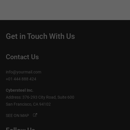
Get in Touch With Us
Contact Us
info@yourmail.com
+01 444 888 424
Cybersteel Inc.
Address: 376-293 City Road, Suite 600
San Francisco, CA 94102
SEE ON MAP