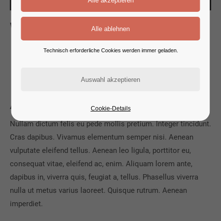
Whats new
L
orem ipsum dolor sit amet, consectetuer adipiscing
Technisch erforderliche Cookies werden immer geladen.
elit. Aenean commodo ligula eget dolor. Aenean
massa. Cum sociis natoque penatibus et magnis.
About
Cookie-Details
Nullam dictum felis eu pede mollis pretium. Integer tincidunt.
Cras dapibus. Vivamus elementum semper nisi. Aenean
vulputate eleifend tellus. Aenean leo ligula, porttitor eu,
consequat vitae, eleifend ac, enim. Aliquam lorem ante,
dapibus in, viverra quis, feugiat a, tellus. Phasellus viverra
nulla ut metus varius laoreet. Quisque rutrum. Aenean
imperdiet.