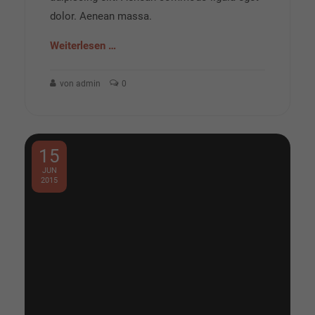
dolor. Aenean massa.
Weiterlesen …
von admin
0
15
JUN
2015