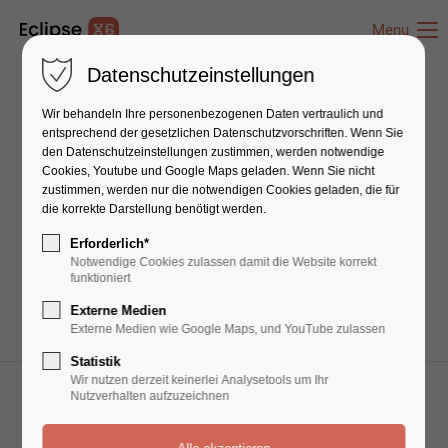
Menu
Datenschutzeinstellungen
Wir behandeln Ihre personenbezogenen Daten vertraulich und
Newsteaser
entsprechend der gesetzlichen Datenschutz­vorschriften. Wenn Sie
den Datenschutzeinstellungen zustimmen, werden notwendige
Cookies, Youtube und Google Maps geladen. Wenn Sie nicht
zustimmen, werden nur die notwendigen Cookies geladen, die für
Lorem ipsum dolor sit amet, consectetuer
die korrekte Darstellung benötigt werden.
adipiscing elit. Aenean commodo ligula eget
Erforderlich*
dolor. Aenean massa.
Notwendige Cookies zulassen damit die Website korrekt
funktioniert
Externe Medien
Externe Medien wie Google Maps, und YouTube zulassen
Statistik
Wir nutzen derzeit keinerlei Analysetools um Ihr
Nutzverhalten aufzuzeichnen