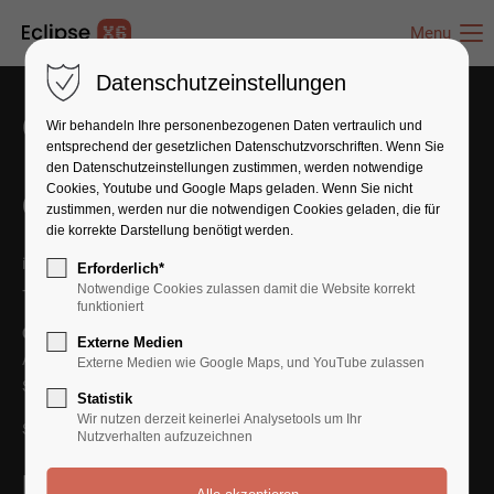
Menu
Datenschutzeinstellungen
Get in Touch With Us
Wir behandeln Ihre personenbezogenen Daten vertraulich und
entsprechend der gesetzlichen Datenschutz­vorschriften. Wenn Sie
den Datenschutzeinstellungen zustimmen, werden notwendige
Cookies, Youtube und Google Maps geladen. Wenn Sie nicht
Contact Us
zustimmen, werden nur die notwendigen Cookies geladen, die für
die korrekte Darstellung benötigt werden.
info@yourmail.com
Erforderlich*
+01 444 888 424
Notwendige Cookies zulassen damit die Website korrekt
funktioniert
Cybersteel Inc.
Externe Medien
Address: 376-293 City Road, Suite 600
Externe Medien wie Google Maps, und YouTube zulassen
San Francisco, CA 94102
Statistik
Wir nutzen derzeit keinerlei Analysetools um Ihr
SEE ON MAP
Nutzverhalten aufzuzeichnen
Follow Us