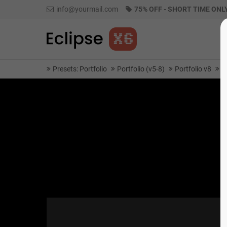
info@yourmail.com
75% OFF - SHORT TIME ONL
Presets: Portfolio
Portfolio (v5-8)
Portfolio v8
P