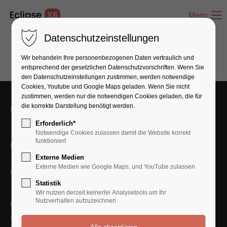
Menu
Datenschutzeinstellungen
Wir behandeln Ihre personenbezogenen Daten vertraulich und
entsprechend der gesetzlichen Datenschutz­vorschriften. Wenn Sie
den Datenschutzeinstellungen zustimmen, werden notwendige
Cookies, Youtube und Google Maps geladen. Wenn Sie nicht
zustimmen, werden nur die notwendigen Cookies geladen, die für
Get in Touch With Us
die korrekte Darstellung benötigt werden.
Erforderlich*
Notwendige Cookies zulassen damit die Website korrekt
funktioniert
Contact Us
Externe Medien
Externe Medien wie Google Maps, und YouTube zulassen
info@yourmail.com
Statistik
+01 444 888 424
Wir nutzen derzeit keinerlei Analysetools um Ihr
Nutzverhalten aufzuzeichnen
Cybersteel Inc.
Address: 376-293 City Road, Suite 600