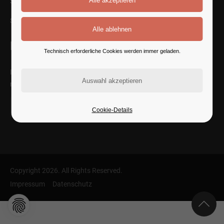
San Francisco, CA 94102
SEE ON MAP
Follow Us
Technisch erforderliche Cookies werden immer geladen.
It is a long established fact that a reader will be distracted by the
readable content of a page.
Cookie-Details
Copyright 2026. All Rights Reserved.
Impressum
Datenschutz