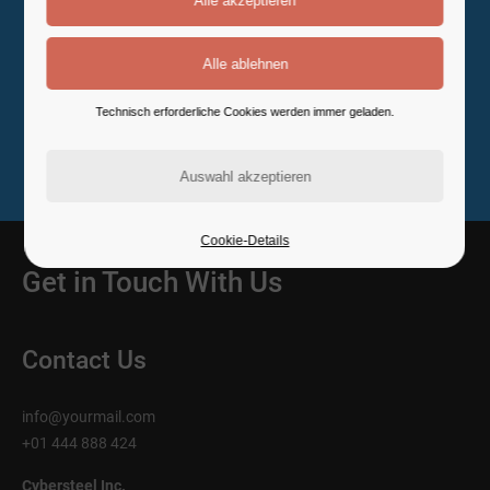
Go to Homepage
Technisch erforderliche Cookies werden immer geladen.
Cookie-Details
Get in Touch With Us
Contact Us
info@yourmail.com
+01 444 888 424
Cybersteel Inc.