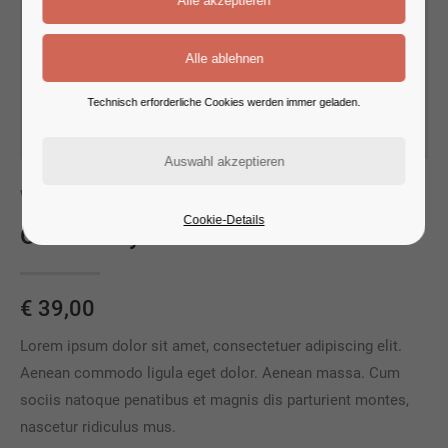
Technisch erforderliche Cookies werden immer geladen.
WOMEN
Cookie-Details
On1 Jersey UNIF
€ 39,00
Lorem ipsum dolor sit amet, consectetuer adipiscing elit.
Aenean commodo ligula eget dolor. Aenean massa. Cum
sociis natoque penatibus et magnis dis parturient montes,
nascetur ridiculus mus.