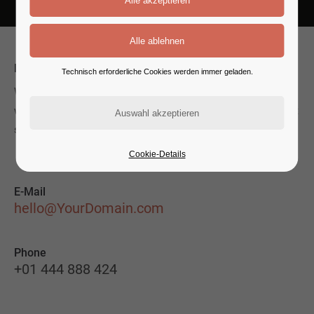
Let’s Connect
Technisch erforderliche Cookies werden immer geladen.
Whether you have questions about my coaching services,
want to schedule a consultation, or are ready to take the first
step toward positive change — I’d love to hear from you!
Cookie-Details
E-Mail
hello@YourDomain.com
Phone
+01 444 888 424