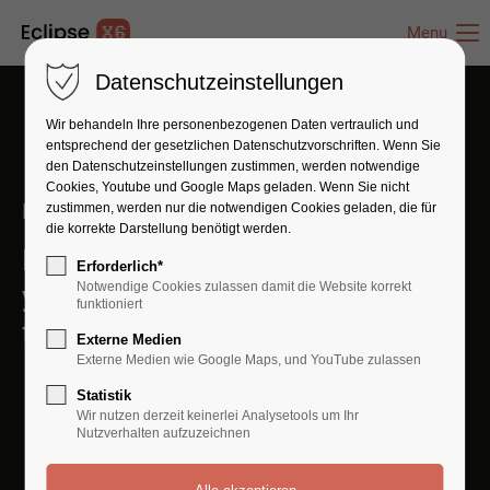
Menu
Datenschutzeinstellungen
Wir behandeln Ihre personenbezogenen Daten vertraulich und
entsprechend der gesetzlichen Datenschutz­vorschriften. Wenn Sie
den Datenschutzeinstellungen zustimmen, werden notwendige
Cookies, Youtube und Google Maps geladen. Wenn Sie nicht
Let’s Start Your Journey Together
zustimmen, werden nur die notwendigen Cookies geladen, die für
die korrekte Darstellung benötigt werden.
I look forward to connecting with
Erforderlich*
Notwendige Cookies zulassen damit die Website korrekt
you and helping you unlock your
funktioniert
full potential!
Externe Medien
Externe Medien wie Google Maps, und YouTube zulassen
Statistik
Wir nutzen derzeit keinerlei Analysetools um Ihr
Nutzverhalten aufzuzeichnen