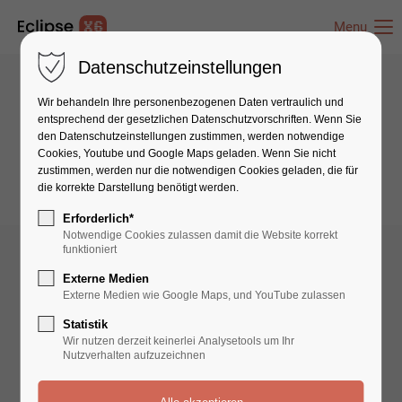
Menu
Datenschutzeinstellungen
Wir behandeln Ihre personenbezogenen Daten vertraulich und
Link-Elements
entsprechend der gesetzlichen Datenschutz­vorschriften. Wenn Sie
den Datenschutzeinstellungen zustimmen, werden notwendige
Hyperlink (Lightbox-Video)
Cookies, Youtube und Google Maps geladen. Wenn Sie nicht
zustimmen, werden nur die notwendigen Cookies geladen, die für
die korrekte Darstellung benötigt werden.
Erforderlich*
Notwendige Cookies zulassen damit die Website korrekt
funktioniert
Externe Medien
Externe Medien wie Google Maps, und YouTube zulassen
Statistik
FIRST TIME BUILDING?
Wir nutzen derzeit keinerlei Analysetools um Ihr
WEBSITE, DOMAIN OR HOSTING WE CAN HELP.
Nutzverhalten aufzuzeichnen