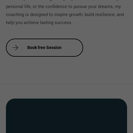
personal life, or the confidence to pursue your dreams, my
coaching is designed to inspire growth, build resilience, and
help you achieve lasting success.
B
o
o
k
f
r
e
e
S
e
s
s
i
o
n