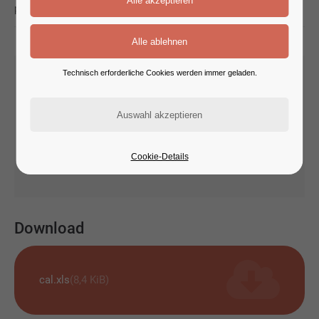
prochure.zip
(6,9 KiB)
Technisch erforderliche Cookies werden immer geladen.
Downloads: Template Box
cal.xls
download.png
Cookie-Details
prochure.zip
Download
cal.xls
(8,4 KiB)