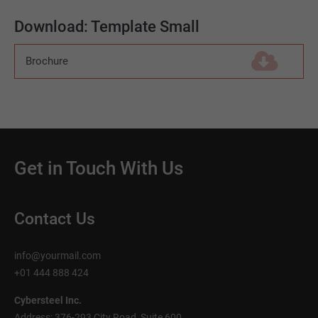
Download: Template Small
Brochure
(143,0 KiB)
Get in Touch With Us
Contact Us
info@yourmail.com
+01 444 888 424
Cybersteel Inc.
Address: 376-293 City Road, Suite 600