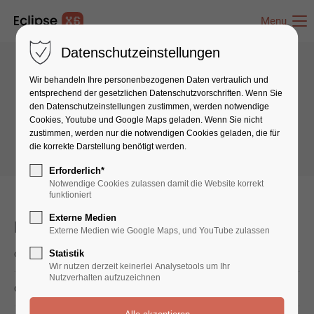
Menu
Datenschutzeinstellungen
Wir behandeln Ihre personenbezogenen Daten vertraulich und
Interactive elements
entsprechend der gesetzlichen Datenschutz­vorschriften. Wenn Sie
den Datenschutzeinstellungen zustimmen, werden notwendige
Downloads
Cookies, Youtube und Google Maps geladen. Wenn Sie nicht
zustimmen, werden nur die notwendigen Cookies geladen, die für
die korrekte Darstellung benötigt werden.
Erforderlich*
Notwendige Cookies zulassen damit die Website korrekt
funktioniert
Externe Medien
Downloads
Externe Medien wie Google Maps, und YouTube zulassen
cal.xls
Statistik
(8,4 KiB)
Wir nutzen derzeit keinerlei Analysetools um Ihr
Nutzverhalten aufzuzeichnen
download.png
(8,4 KiB)