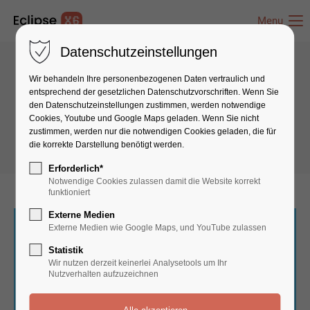
Menu
Datenschutzeinstellungen
Wir behandeln Ihre personenbezogenen Daten vertraulich und
Boxes & Icons
entsprechend der gesetzlichen Datenschutz­vorschriften. Wenn Sie
den Datenschutzeinstellungen zustimmen, werden notwendige
Imagebox
Cookies, Youtube und Google Maps geladen. Wenn Sie nicht
zustimmen, werden nur die notwendigen Cookies geladen, die für
die korrekte Darstellung benötigt werden.
Erforderlich*
Notwendige Cookies zulassen damit die Website korrekt
funktioniert
Externe Medien
Responsive
Externe Medien wie Google Maps, und YouTube zulassen
Statistik
Lorem ipsum dolor sit amet, consectetuer adipiscing
Wir nutzen derzeit keinerlei Analysetools um Ihr
elit. Aenean commodo ligula eget dolor. Aenean
Nutzverhalten aufzuzeichnen
massa. Cum sociis natoque.