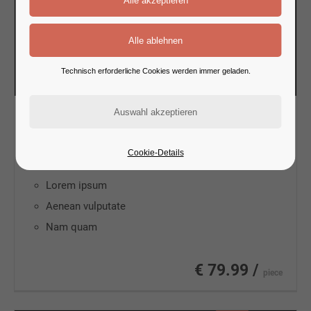
Technisch erforderliche Cookies werden immer geladen.
Coat Intmi
WOMEN
Cookie-Details
Lorem ipsum
Aenean vulputate
Nam quam
€ 79.99 /
piece