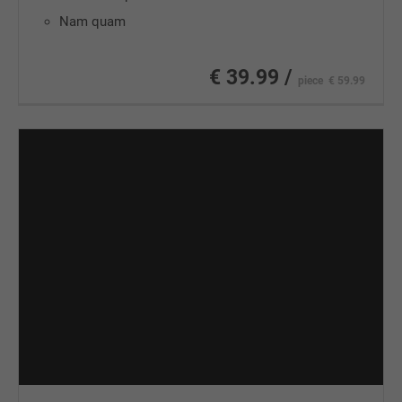
Nam quam
€ 39.99 /
piece
€ 59.99