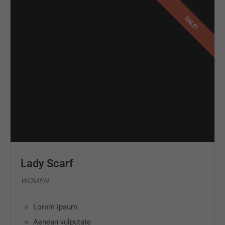
SALE!
Lady Scarf
WOMEN
Lorem ipsum
Aenean vulputate